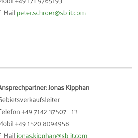
Mobil +49 171 9765193
E-Mail
peter.schroer@sb-it.com
Ansprechpartner: Jonas Kipphan
Gebietsverkaufsleiter
Telefon +49 7142 37507 - 13
Mobil +49 1520 8094958
E-Mail
jonas.kipphan@sb-it.com