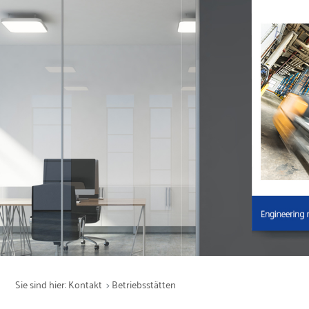
Leistungen
Produktion
Service
Produkte
Branchen
Sie sind hier:
Kontakt
Betriebsstätten
Unternehmen