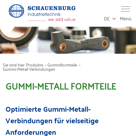
DE
Menü
Leistungen
Produktion
Sie sind hier:
Produkte
Gummiformteile
Gummi-Metall Verbindungen
Service
GUMMI-METALL FORMTEILE
Produkte
Optimierte Gummi-Metall-
Branchen
Verbindungen für vielseitige
Anforderungen