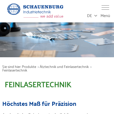
DE
Menü
Leistungen
Produktion
Service
Sie sind hier:
Produkte
Ätztechnik und Feinlasertechnik
Feinlasertechnik
FEINLASERTECHNIK
Produkte
Branchen
Höchstes Maß für Präzision