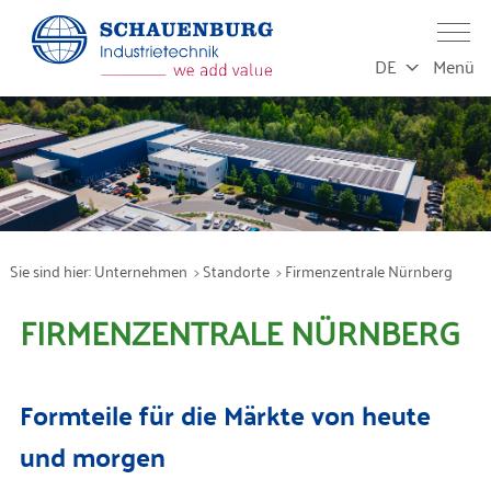
DE
Menü
Leistungen
Produktion
Sie sind hier:
Unternehmen
Standorte
Firmenzentrale Nürnberg
Service
FIRMENZENTRALE NÜRNBERG
Produkte
Formteile für die Märkte von heute
Branchen
und morgen