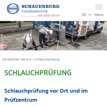
DE
Menü
Leistungen
Produktion
Sie sind hier:
Service
Schlauchprüfung
Service
SCHLAUCHPRÜFUNG
Produkte
Schlauchprüfung vor Ort und im
Branchen
Prüfzentrum