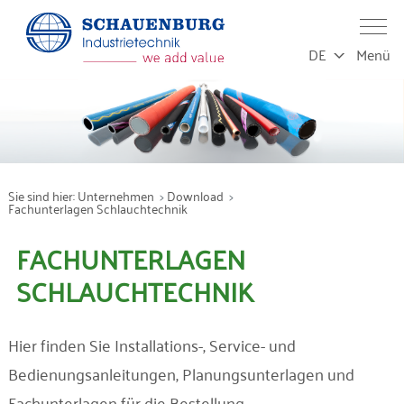
DE
Menü
Leistungen
Produktion
Sie sind hier:
Unternehmen
Download
Fachunterlagen Schlauchtechnik
Service
FACHUNTERLAGEN
SCHLAUCHTECHNIK
Produkte
Hier finden Sie Installations-, Service- und
Branchen
Bedienungsanleitungen, Planungsunterlagen und
Fachunterlagen für die Bestellung.